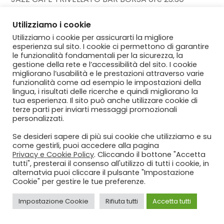
Open Jam House Band: Diego Ferrarin chitarra
Utilizziamo i cookie
Beppe Pilotto contrabbasso Marco Carlesso
Utilizziamo i cookie per assicurarti la migliore
chitarra
esperienza sul sito. I cookie ci permettono di garantire
09 LUNEDÌ
le funzionalità fondamentali per la sicurezza, la
gestione della rete e l’accessibilità del sito. I cookie
migliorano l’usabilità e le prestazioni attraverso varie
TEATRO COMUNALE ore 21
funzionalità come ad esempio le impostazioni della
DAVID MURRAY, GERI ALLEN, TERRI LYNE
lingua, i risultati delle ricerche e quindi migliorano la
tua esperienza. Il sito può anche utilizzare cookie di
CARRINGTON Power Trio David Murray sax Geri
terze parti per inviarti messaggi promozionali
Allen pianoforte Terri Lyne Carrington batteria
personalizzati.
Se desideri sapere di più sui cookie che utilizziamo e su
JAZZ CAFÈ TRIVELLATO Bar Borsa ore 22
come gestirli, puoi accedere alla pagina
ALESSANDRO LANZONI TRIO + BEN
Privacy e Cookie Policy
. Cliccando il bottone "Accetta
tutti", presterai il consenso all'utilizzo di tutti i cookie, in
WENDELAlessandro Lanzoni piano Matteo
alternatvia puoi cliccare il pulsante "Impostazione
Bortone contrabbasso Enrico Morello batteria
Cookie" per gestire le tue preferenze.
Ben Wendel sax
Impostazione Cookie
Rifiuta tutti
Accetta tutti
LOGGIA DEL CAPITANIATO dalle ore 10.30 alle ore