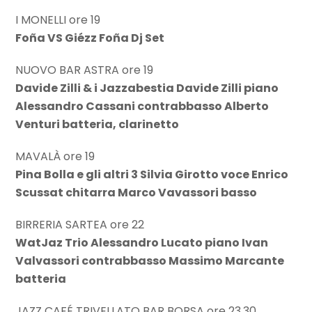
I MONELLI ore 19
Foña VS Giézz Foña Dj Set
NUOVO BAR ASTRA ore 19
Davide Zilli & i Jazzabestia Davide Zilli piano
Alessandro Cassani contrabbasso Alberto
Venturi batteria, clarinetto
MAVALÀ ore 19
Pina Bolla e gli altri 3 Silvia Girotto voce Enrico
Scussat chitarra Marco Vavassori basso
BIRRERIA SARTEA ore 22
WatJaz Trio Alessandro Lucato piano Ivan
Valvassori contrabbasso Massimo Marcante
batteria
JAZZ CAFÉ TRIVELLATO BAR BORSA ore 23.30