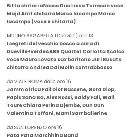
Bitta chitarraNosso Duo Luisa Torresan voce
Majd Arrif chitarraMarco Iacampo Marco
Iacampo (voce e chitarra)
MULINO BAGARELLA (Dueville) ore 13
I segreti del vecchio bosco a cura di
Dueville+verdeAABB Quartet Carlotta Scalco
voce Mauro Lovato sax baritono Juri Busato
chitarra Andrea Dal Molin contrabbasso
da VIALE ROMA dalle ore 16
Jamm Africa Fall Dior Bassene, Gora Diop,
Papis Sana Ba, Alex Rossi, Baidy Fall, Wali
Toure Chiara Perina Djembe, Dun Dun
Valentina Toffani, Mami Sarr ballerine
da SAN LORENZO ore 16
Pata Pata Marchhing Band