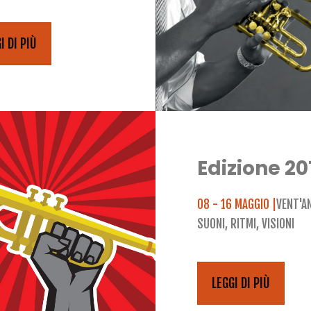
I DI PIÙ
Edizione 20
08 - 16 MAGGIO |
VENT'AN
SUONI, RITMI, VISIONI
LEGGI DI PIÙ