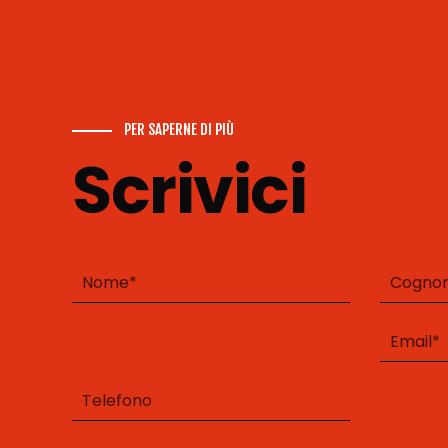
PER SAPERNE DI PIÙ
Scrivici
Si
prega
di
lasciare
vuoto
questo