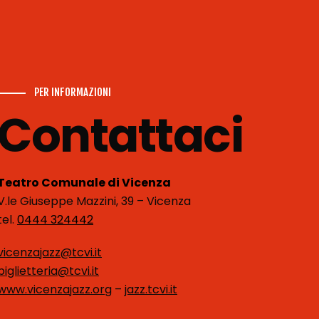
PER INFORMAZIONI
Contattaci
Teatro Comunale di Vicenza
V.le Giuseppe Mazzini, 39 – Vicenza
tel.
0444 324442
vicenzajazz@tcvi.it
biglietteria@tcvi.it
www.vicenzajazz.org
–
jazz.tcvi.it