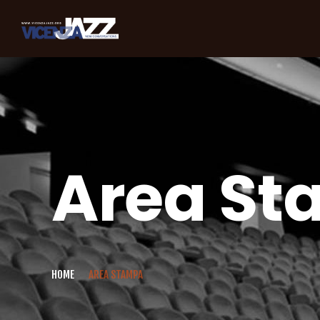
Area S
HOME
AREA STAMPA