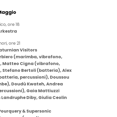
Maggio
co, ore 18
Arkestra
ori, ore 21
turnian Visitors
biero (marimba, vibrafono,
, Matteo Cigna (vibrafono,
, Stefano Bertoli (batteria), Alex
batteria, percussioni), Doussou
mbe), Doudù Kwateh, Andrea
ercussioni), Gaia Mattiuzzi
 Landruphe Diby, Giulia Ceolin
ourquery & Supersonic