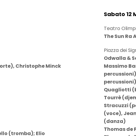
Sabato 12 
Teatro Olimpi
The Sun Ra 
Piazza dei Sign
Odwalla & Sa
orte), Christophe Minck
Massimo Bar
percussioni)
percussioni)
Quagliotti (
Tourrè (dje
Stracuzzi (p
(voce), Jean
(danza)
Thomas de P
llo (tromba); Elio