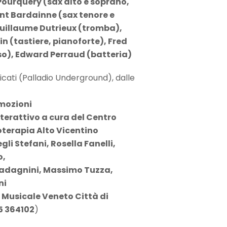
ourquery (sax alto e soprano,
nt Bardainne (sax tenore e
Guillaume Dutrieux (tromba),
n (tastiere, pianoforte), Fred
so), Edward Perraud (batteria)
icati (Palladio Underground), dalle
mozioni
erattivo a cura del Centro
terapia Alto Vicentino
li Stefani, Rosella Fanelli,
o,
dagnini, Massimo Tuzza,
ni
to Musicale Veneto Città di
5 364102
)