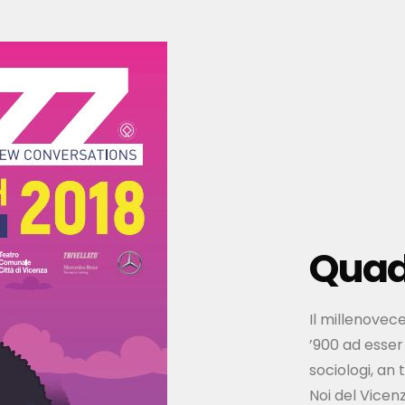
Quad
Il millenovec
’900 ad esser 
sociologi, an t
Noi del Vicen