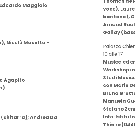
Thomas de P
; Edoardo Maggiolo
voce), Laure
baritono), 
Arnaud Rouli
Galiay (bas
a); Nicolò Masetto –
Palazzo Chier
10 alle 17
Musica ed e
Workshop int
Studi Musico
io Agapito
con Mario Deg
a)
Bruno Grott
Manuela Gua
Stefano Zen
Info: Istitu
 (chitarra); Andrea Dal
Thiene (044