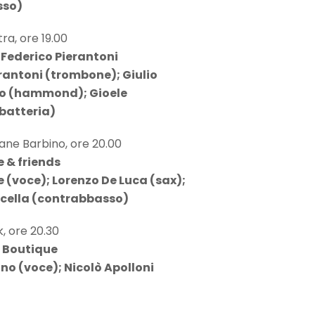
sso)
ra, ore 19.00
 Federico Pierantoni
rantoni (trombone); Giulio
 (hammond); Gioele
batteria)
ane Barbino, ore 20.00
e & friends
e (voce); Lorenzo De Luca (sax);
icella (contrabbasso)
, ore 20.30
s Boutique
ino (voce); Nicolò Apolloni