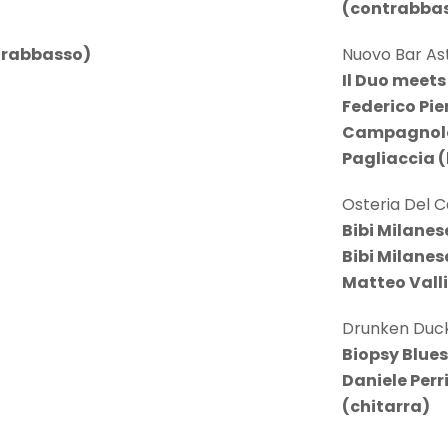
(contrabba
ntrabbasso)
Nuovo Bar Ast
Il Duo meets
Federico Pie
Campagnolo
Pagliaccia (
Osteria Del C
Bibi Milanes
Bibi Milanes
Matteo Vall
Drunken Duck
Biopsy Blue
Daniele Perr
(chitarra)