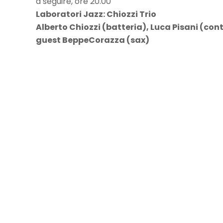
a seguire, ore 20.00
Laboratori Jazz: Chiozzi Trio
Alberto Chiozzi (batteria), Luca Pisani (co
guest BeppeCorazza (sax)